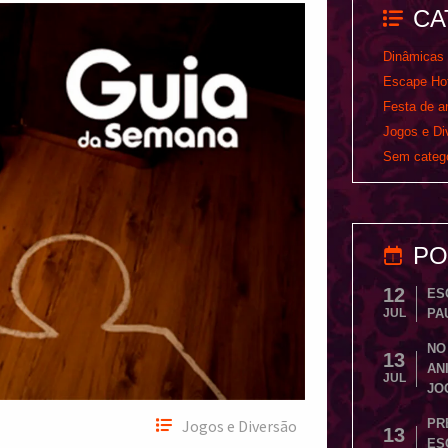
CA
Dinâmicas
Escape Hot
Festa de an
Jogos e Di
Sem catego
PO
12
ES
JUL
PA
NO
13
AN
JUL
JO
Jogos e Diversão
PR
13
ES