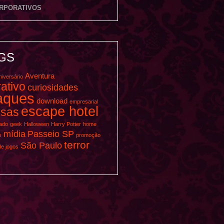
RPORATIVOS
GS
Aventura
niversário
ativo
curiosidades
aques
download
empresarial
escape hotel
sas
iado
geek
Halloween
Harry Potter
home
mídia
Passeio SP
s
promoção
terror
São Paulo
de jogos