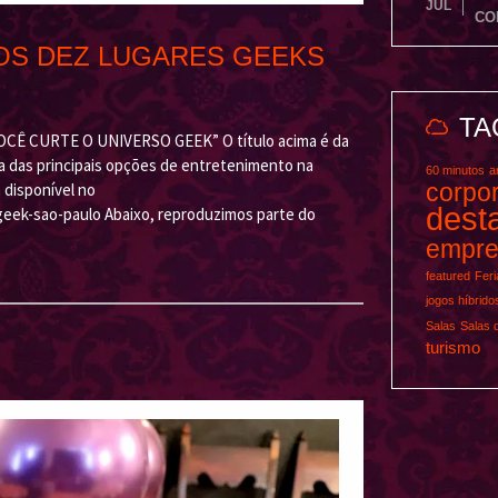
JUL
CO
DOS DEZ LUGARES GEEKS
TA
Ê CURTE O UNIVERSO GEEK” O título acima é da
a das principais opções de entretenimento na
60 minutos
a
corpor
á disponível no
dest
geek-sao-paulo Abaixo, reproduzimos parte do
empre
featured
Fer
jogos híbrido
Salas
Salas 
turismo