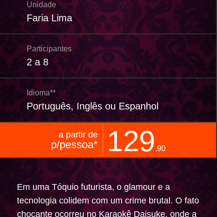
Unidade
Faria Lima
Participantes
2 a 8
Idioma**
Português, Inglês ou Espanhol
129
a partir de
p/pessoa*
,90
Em uma Tóquio futurista, o glamour e a
tecnologia colidem com um crime brutal. O fato
chocante ocorreu no Karaokê Daisuke, onde a