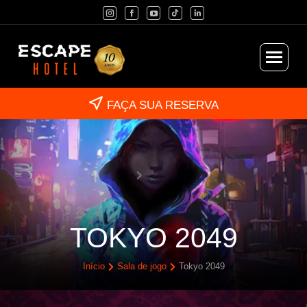
FAÇA SUA RESERVA
TOKYO 2049
Você está aqui:
Início
Sala de jogo
TOKYO 2049
Início
Sala de jogo
Tokyo 2049
Você está aqui: