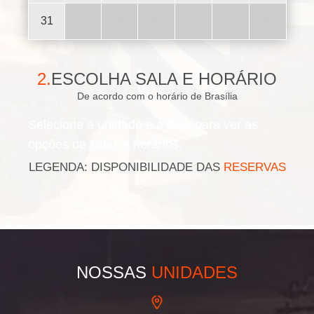
31
1
2
3
4
5
6
2.
ESCOLHA SALA E HORÁRIO
De acordo com o horário de Brasília
Selecione a unidade e a data para ver as
opções de salas e horários.
LEGENDA: DISPONIBILIDADE DAS
RESERVAS
NOSSAS
UNIDADES