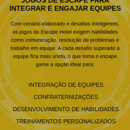
JOGOS DE ESCAPE PARA
INTEGRAR E ENGAJAR EQUIPES
Com cenário elaborado e desafios inteligentes,
os jogos do Escape Hotel exigem habilidades
como comunicação, resolução de problemas e
trabalho em equipe. A cada desafio superado a
equipe fica mais unida, o que torna o escape
game a opção ideal para:
INTEGRAÇÃO DE EQUIPES
CONFRATERNIZAÇÕES
DESENVOLVIMENTO DE HABILIDADES
TREINAMENTOS PERSONALIZADOS