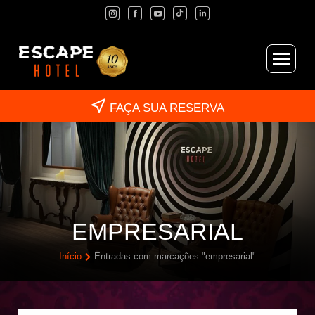
FAÇA SUA RESERVA
EMPRESARIAL
Início
Entradas com marcações "empresarial"
Você está aqui: