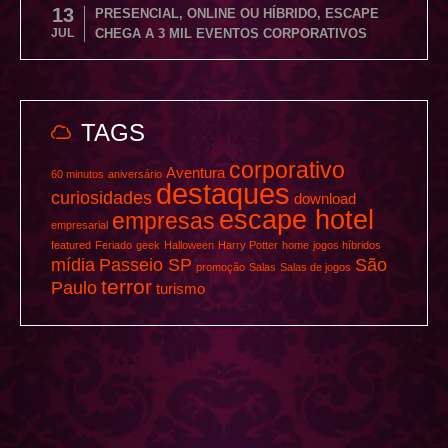
13
PRESENCIAL, ONLINE OU HÍBRIDO, ESCAPE
JUL
CHEGA A 3 MIL EVENTOS CORPORATIVOS
TAGS
corporativo
Aventura
60 minutos
aniversário
destaques
curiosidades
download
escape hotel
empresas
empresarial
featured
Feriado
geek
Halloween
Harry Potter
home
jogos híbridos
mídia
Passeio SP
São
promoção
Salas
Salas de jogos
terror
Paulo
turismo