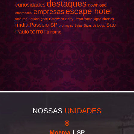
destaques
curiosidades
download
escape hotel
empresas
empresarial
featured
Feriado
geek
Halloween
Harry Potter
home
jogos híbridos
mídia
Passeio SP
São
promoção
Salas
Salas de jogos
terror
Paulo
turismo
NOSSAS
UNIDADES
Moema
| SP