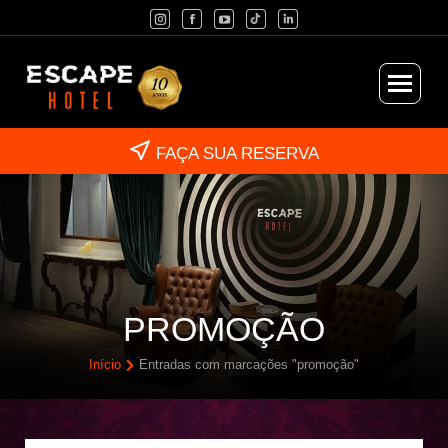
FAÇA SUA RESERVA
PROMOÇÃO
Início
Entradas com marcações "promoção"
Você está aqui: