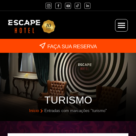
FAÇA SUA RESERVA
TURISMO
Início
Entradas com marcações "turismo"
Você está aqui: