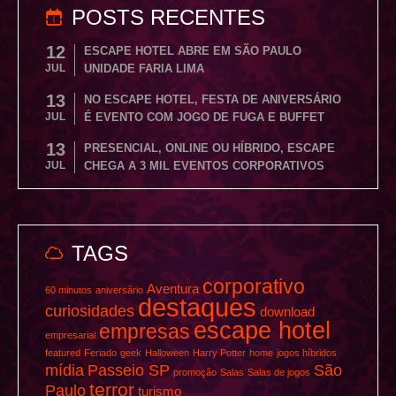
POSTS RECENTES
12
ESCAPE HOTEL ABRE EM SÃO PAULO
JUL
UNIDADE FARIA LIMA
13
NO ESCAPE HOTEL, FESTA DE ANIVERSÁRIO
JUL
É EVENTO COM JOGO DE FUGA E BUFFET
13
PRESENCIAL, ONLINE OU HÍBRIDO, ESCAPE
JUL
CHEGA A 3 MIL EVENTOS CORPORATIVOS
TAGS
corporativo
Aventura
60 minutos
aniversário
destaques
curiosidades
download
escape hotel
empresas
empresarial
featured
Feriado
geek
Halloween
Harry Potter
home
jogos híbridos
mídia
Passeio SP
São
promoção
Salas
Salas de jogos
terror
Paulo
turismo