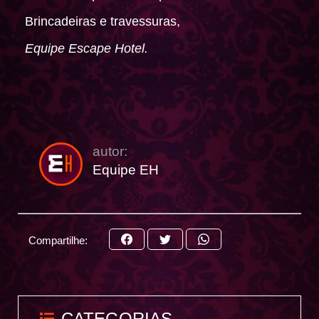
Brincadeiras e travessuras,
Equipe Escape Hotel.
autor:
Equipe EH
Compartilhe:
Share
Share
Share
on
on
on
Facebook
Twitter
WhatsApp
CATEGORIAS