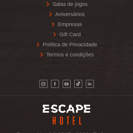
Salas de jogos
Aniversários
Empresas
Gift Card
Política de Privacidade
Termos e condições
Instagram
Facebook
YouTube
500px
Linkedin
page
page
page
page
page
opens
opens
opens
opens
opens
in
in
in
in
in
new
new
new
new
new
window
window
window
window
window