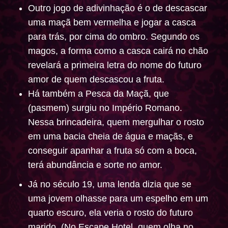
Outro jogo de adivinhação é o de descascar
uma maçã bem vermelha e jogar a casca
para trás, por cima do ombro. Segundo os
magos, a forma como a casca cairá no chão
revelará a primeira letra do nome do futuro
amor de quem descascou a fruta.
Há também a Pesca da Maçã, que
(pasmem) surgiu no Império Romano.
Nessa brincadeira, quem mergulhar o rosto
em uma bacia cheia de água e maçãs, e
conseguir apanhar a fruta só com a boca,
terá abundância e sorte no amor.
Já no século 19, uma lenda dizia que se
uma jovem olhasse para um espelho em um
quarto escuro, ela veria o rosto do futuro
marido. (No Escape Hotel, quem olha no