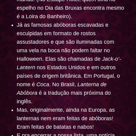
espelho no Dia das Bruxas encontra mesmo
é a Loira do Banheiro).
Já as famosas abóboras escavadas e
esculpidas em formato de rostos
assustadores e que são iluminadas com
uma vela na boca não podem faltar no
Halloween. Elas são chamadas de
Jack-o’-
Lantern
nos Estados Unidos e em outros
países de origem britânica. Em Portugal, o
nome é
Coca
. No Brasil,
Lanterna de
Abóbora
é a tradução mais próxima do
inglês.
Mas, originalmente, ainda na Europa, as
lanternas nem eram feitas de abóboras!
Eram feitas de batatas e nabos!
E pra encerrar a nossa lista, uma notícia