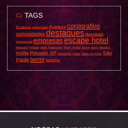
TAGS
corporativo
Aventura
60 minutos
aniversário
destaques
curiosidades
download
escape hotel
empresas
empresarial
featured
Feriado
geek
Halloween
Harry Potter
home
jogos híbridos
mídia
Passeio SP
São
promoção
Salas
Salas de jogos
terror
Paulo
turismo